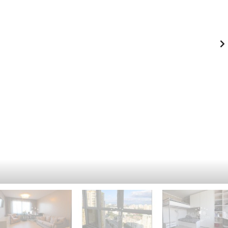
-
К
Й
И
Э
Й
Т
А
П
Ж
Е
Ч
К
Е
А
Р
Ф
С
Е
К
-
И
Р
Й
Е
С
П
Т
О
О
Д
Р
О
А
Л
Н
Ь
С
З
К
Д
И
А
Й
Н
И
Г
Е
О