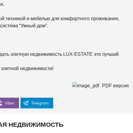
К
я.
О
Р
К
ой техникой и мебелью для комфортного проживания,
И
 система “Умный дом”.
С
О
Л
О
М
 сдать элитную недвижимость LUX-ESTATE это лучший
Е
Н
С
 элитной недвижимости!
К
И
Й
PDF версия
Ш
Е
В
Viber
Telegram
Ч
Е
Н
К
О
АЯ НЕДВИЖИМОСТЬ
В
С