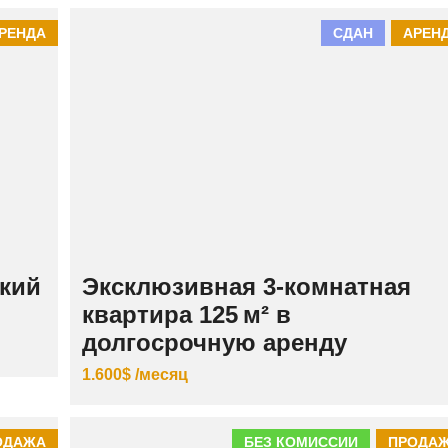
К
И
РЕНДА
СДАН
АРЕН
Й
кий
Эксклюзивная 3‑комнатная
квартира 125 м² в
долгосрочную аренду
1.600$ /месяц
ОДАЖА
БЕЗ КОМИССИИ
ПРОДА