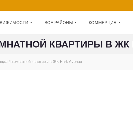
ДВИЖИМОСТИ
ВСЕ РАЙОНЫ
КОММЕРЦИЯ
ОМНАТНОЙ КВАРТИРЫ В ЖК 
Д
О
А
Ф
енда 4-комнатной квартиры в ЖК Park Avenue
Р
И
Н
С
И
Ц
П
К
О
И
М
Й
Е
Щ
О
Е
Б
Н
О
И
Л
Е
О
Н
1
С