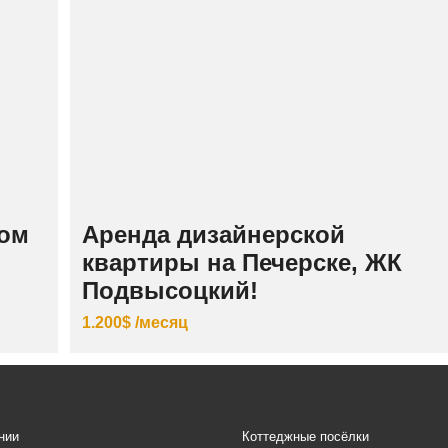
ном
Аренда дизайнерской
квартиры на Печерске, ЖК
Подвысоцкий!
1.200$ /месяц
нии
Коттеджные посёлки