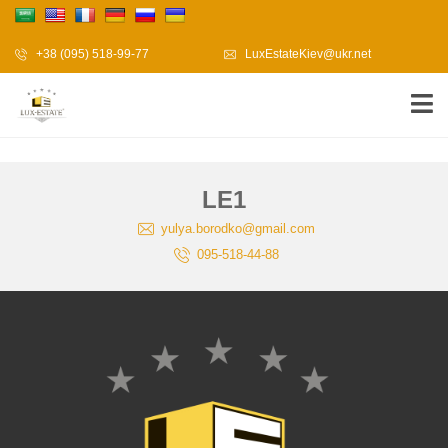
+38 (095) 518-99-77
LuxEstateKiev@ukr.net
LE1
yulya.borodko@gmail.com
095-518-44-88