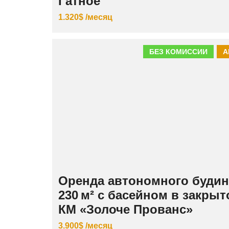
Гатное
1.320$ /месяц
БЕЗ КОМИССИИ
А
Оренда автономного будин
230 м² с басейном в закры
КМ «Золоче Прованс»
3.900$ /месяц