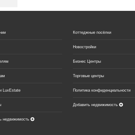
нии
Коттеджные посёлки
Новостройки
елям
Бизнес Центры
цам
Торговые центры
и LuxEstate
Политика конфиденциальности
ы
Добавить недвижимость
ь недвижимость