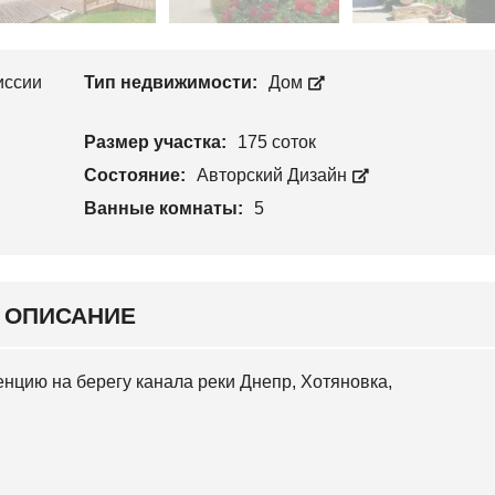
Л
П
О
Р
С
О
Е
И
Е
иссии
Тип недвижимости:
Дом
З
В
В
С
О
К
Размер участка:
175 соток
Д
И
С
Й
Состояние:
Авторский Дизайн
Т
В
Ванные комнаты:
5
С
О
В
Я
Т
О
Ш
ОПИСАНИЕ
И
Н
С
К
цию на берегу канала реки Днепр, Хотяновка,
И
Й
О
С
О