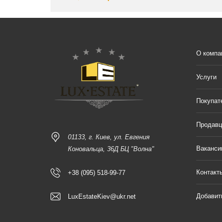
О компа
Услуги
Покупат
Продав
01133, г. Киев, ул. Евгения
Ваканси
Коновальца, 36Д БЦ "Волна"
Контакт
+38 (095) 518-99-77
Добавит
LuxEstateKiev@ukr.net