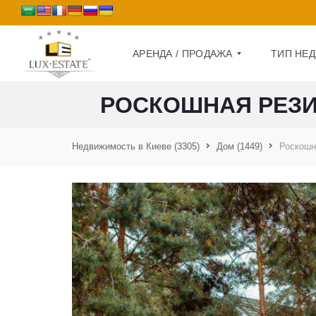
АРЕНДА / ПРОДАЖА
ТИП НЕ
РОСКОШНАЯ РЕЗИД
П
Д
Р
О
Недвижимость в Киеве
(3305)
Дом
(1449)
Роскошна
О
М
Д
А
К
Ж
В
А
А
Р
А
Т
Р
И
Е
Р
Н
А
Д
А