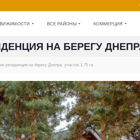
ДВИЖИМОСТИ
ВСЕ РАЙОНЫ
КОММЕРЦИЯ
ЕНЦИЯ НА БЕРЕГУ ДНЕПРА,
Д
О
А
Ф
я резиденция на берегу Днепра, участок 1,75 га
Р
И
Н
С
И
Ц
П
К
О
И
М
Й
Е
Щ
О
Е
Б
Н
О
И
Л
Е
О
Н
1
С