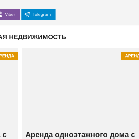
К
И
Й
Viber
Telegram
АЯ НЕДВИЖИМОСТЬ
РЕНДА
АРЕН
 с
Аренда одноэтажного дома с