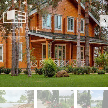
-
К
Й
И
Э
Й
Т
А
П
Ж
Е
Ч
К
Е
А
Р
Ф
С
Е
К
-
И
Р
Й
Е
С
П
Т
О
О
Д
Р
О
А
Л
Н
Ь
С
З
К
Д
И
А
Й
Н
И
Г
Е
О