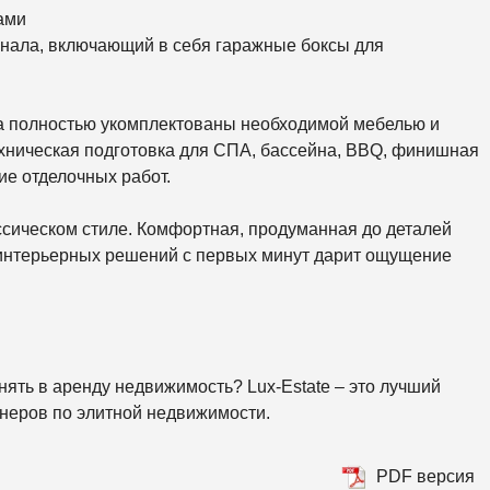
К
ами
О
Р
нала, включающий в себя гаражные боксы для
К
И
С
а полностью укомплектованы необходимой мебелью и
О
хническая подготовка для СПА, бассейна, BBQ, финишная
Л
О
ие отделочных работ.
М
Е
Н
ссическом стиле. Комфортная, продуманная до деталей
С
К
интерьерных решений с первых минут дарит ощущение
И
Й
Ш
Е
В
снять в аренду недвижимость? Lux-Estate – это лучший
Ч
Е
неров по элитной недвижимости.
Н
К
О
В
PDF версия
С