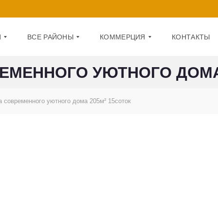
И
ВСЕ РАЙОНЫ
КОММЕРЦИЯ
КОНТАКТЫ
ЕМЕННОГО УЮТНОГО ДОМА 
Д
О
А
Ф
 современного уютного дома 205м² 15соток
Р
И
Н
С
И
Ц
П
К
О
И
М
Й
Е
Щ
О
Е
Б
Н
О
И
Л
Е
О
Н
1
С