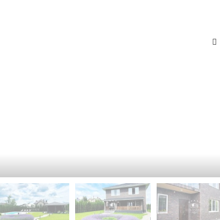
-
К
Й
И
Э
Й
Т
А
П
Ж
Е
Ч
К
Е
А
Р
Ф
С
Е
К
-
И
Р
Й
Е
С
П
Т
О
О
Д
Р
О
А
Л
Н
Ь
С
З
К
Д
И
А
Й
Н
И
Г
Е
О