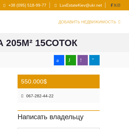
+38 (095) 518-99-77
LuxEstateKiev@ukr.net
ДОБАВИТЬ НЕДВИЖИМОСТЬ
205М² 15СОТОК
550.000$
067-282-44-22
Написать владельцу