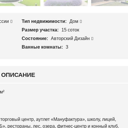
Л
П
О
Р
С
О
Е
И
Е
ссии
Тип недвижимости:
Дом
З
В
В
С
Размер участка:
15 соток
О
К
Д
И
Состояние:
Авторский Дизайн
С
Й
Т
Ванные комнаты:
3
В
С
О
В
Я
Т
О
ОПИСАНИЕ
Ш
И
Н
С
м²
К
И
Й
О
торговый центр, аутлет «Мануфактура», школу, лицей,
С
О
», рестораны, лес, озера, фитнес-центр и конный клуб.