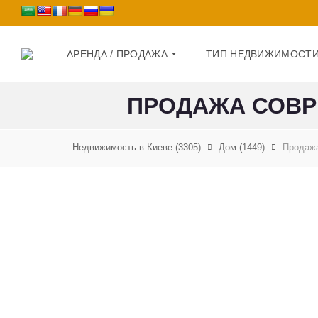
АРЕНДА / ПРОДАЖА
ТИП НЕДВИЖИМОСТ
ПРОДАЖА СОВР
П
Д
Р
О
Недвижимость в Киеве
(3305)
Дом
(1449)
Продажа
О
М
Д
А
К
Ж
В
А
А
Р
А
Т
Р
И
Е
Р
Н
А
Д
А