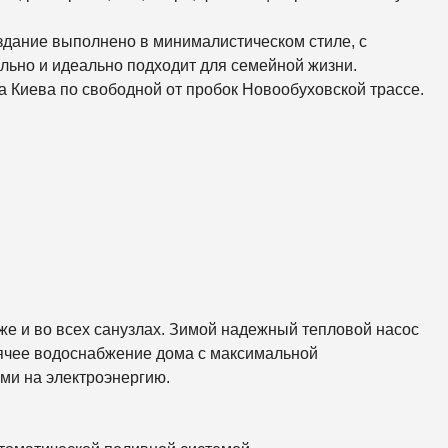
К
О
Р
здание выполнено в минималистическом стиле, с
К
льно и идеально подходит для семейной жизни.
И
а Киева по свободной от пробок Новообуховской трассе.
С
О
Л
О
М
Е
Н
С
К
И
Й
Ш
Е
же и во всех санузлах. Зимой надежный тепловой насос
В
рячее водоснабжение дома с максимальной
Ч
Е
ми на электроэнергию.
Н
К
О
В
С