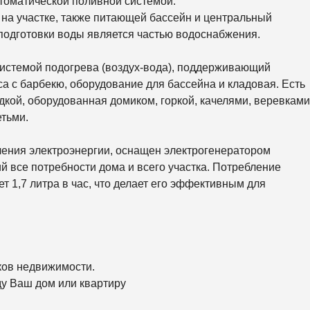
втоматической поливной системой.
К
 на участке, также питающей бассейн и центральный
И
Й
 подготовки воды является частью водоснабжения.
системой подогрева (воздух-вода), поддерживающий
а с барбекю, оборудование для бассейна и кладовая. Есть
кой, оборудованная домиком, горкой, качелями, веревками
етьми.
чения электроэнергии, оснащен электрогенератором
 все потребности дома и всего участка. Потребление
т 1,7 литра в час, что делает его эффективным для
ков недвижимости.
ду Ваш дом или квартиру