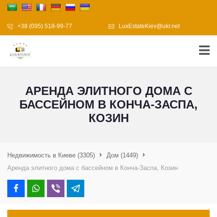
+38 (095) 518-99-77
LuxEstateKiev@ukr.net
АРЕНДА ЭЛИТНОГО ДОМА С
БАССЕЙНОМ В КОНЧА-ЗАСПА,
КОЗИН
Недвижимость в Киеве
(3305)
Дом
(1449)
Аренда элитного дома с бассейном в Конча-Заспа, Козин