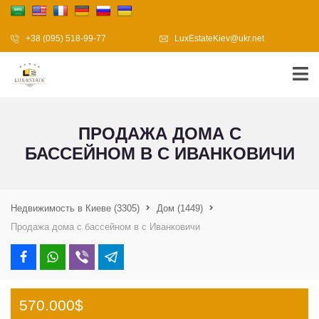
+38 (095) 518-99-77
LuxEstateKiev@ukr.net
ПРОДАЖА ДОМА С
БАССЕЙНОМ В С ИВАНКОВИЧИ
Недвижимость в Киеве
(3305)
Дом
(1449)
Продажа дома с бассейном в с Иванковичи
570.000$