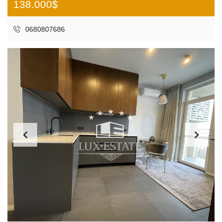
138.000$
0680807686