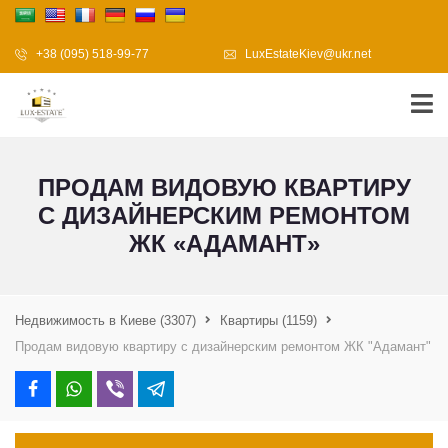
+38 (095) 518-99-77
LuxEstateKiev@ukr.net
ПРОДАМ ВИДОВУЮ КВАРТИРУ
С ДИЗАЙНЕРСКИМ РЕМОНТОМ
ЖК «АДАМАНТ»
Недвижимость в Киеве
(3307)
Квартиры
(1159)
Продам видовую квартиру с дизайнерским ремонтом ЖК "Адамант"