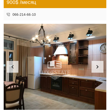
900$ /месяц
066-214-66-10