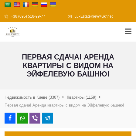
+38 (095) 518-99-77
LuxEstateKiev@ukr.net
ПЕРВАЯ СДАЧА! АРЕНДА
КВАРТИРЫ С ВИДОМ НА
ЭЙФЕЛЕВУЮ БАШНЮ!
Недвижимость в Киеве
(3307)
Квартиры
(1159)
Первая сдача! Аренда квартиры с видом на Эйфелевую башню!