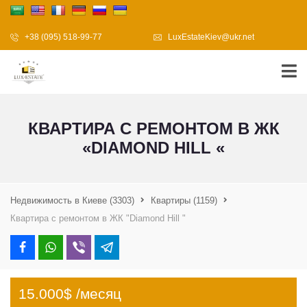
+38 (095) 518-99-77
LuxEstateKiev@ukr.net
КВАРТИРА С РЕМОНТОМ В ЖК
«DIAMOND HILL «
Недвижимость в Киеве
(3303)
Квартиры
(1159)
Квартира с ремонтом в ЖК "Diamond Hill "
15.000$ /месяц