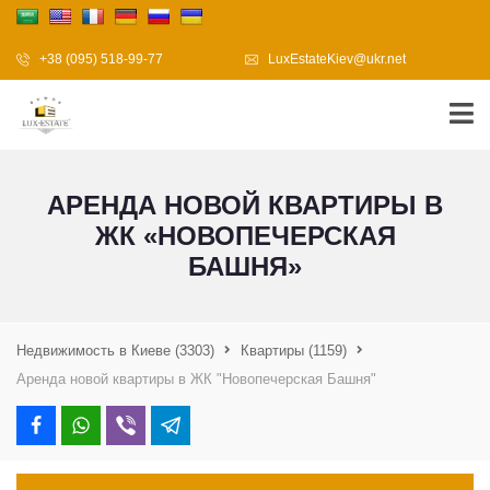
+38 (095) 518-99-77
LuxEstateKiev@ukr.net
АРЕНДА НОВОЙ КВАРТИРЫ В
ЖК «НОВОПЕЧЕРСКАЯ
БАШНЯ»
Недвижимость в Киеве
(3303)
Квартиры
(1159)
Аренда новой квартиры в ЖК "Новопечерская Башня"