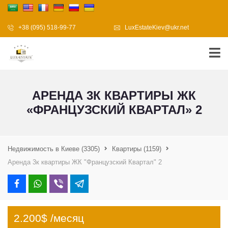
+38 (095) 518-99-77
LuxEstateKiev@ukr.net
АРЕНДА 3К КВАРТИРЫ ЖК
«ФРАНЦУЗСКИЙ КВАРТАЛ» 2
Недвижимость в Киеве
(3305)
Квартиры
(1159)
Аренда 3к квартиры ЖК "Французский Квартал" 2
2.200$ /месяц