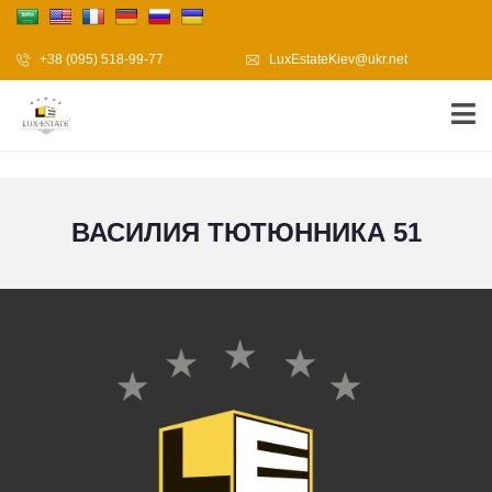
+38 (095) 518-99-77
LuxEstateKiev@ukr.net
ВАСИЛИЯ ТЮТЮННИКА 51