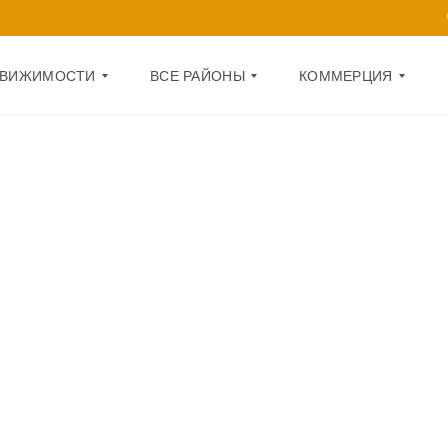
ДВИЖИМОСТИ
ВСЕ РАЙОНЫ
КОММЕРЦИЯ
Д
О
А
Ф
Р
И
Н
С
И
Ц
П
К
О
И
М
Й
Е
Щ
О
Е
Б
Н
О
И
Л
Е
О
Н
1
С