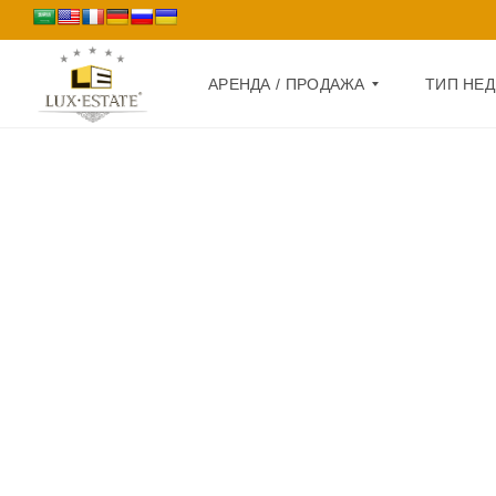
АРЕНДА / ПРОДАЖА
ТИП НЕ
П
Д
Р
О
О
М
Д
А
К
Ж
В
А
А
Р
А
Т
Р
И
Е
Р
Н
А
Д
А