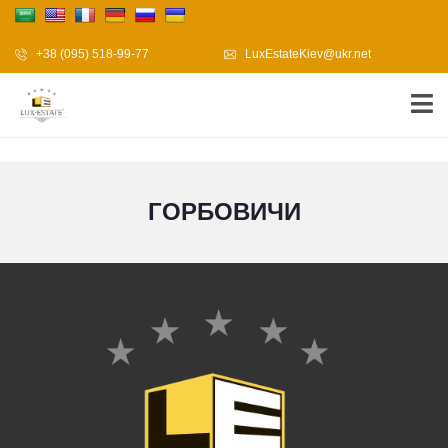
+38 (095) 518-99-77
LuxEstateKiev@ukr.net
ГОРБОВИЧИ