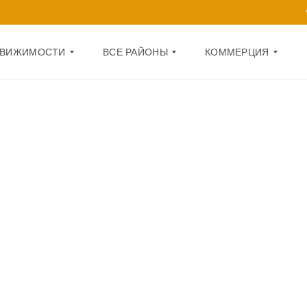
ДВИЖИМОСТИ
ВСЕ РАЙОНЫ
КОММЕРЦИЯ
Д
О
А
Ф
Р
И
Н
С
И
Ц
П
К
О
И
М
Й
Е
Щ
О
Е
Б
Н
О
И
Л
Е
О
Н
1
С