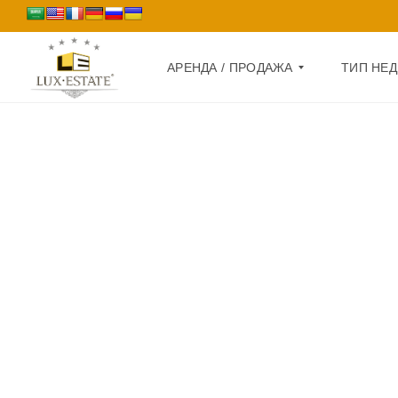
АРЕНДА / ПРОДАЖА
ТИП НЕ
П
Д
Р
О
О
М
Д
А
К
Ж
В
А
А
Р
А
Т
Р
И
Е
Р
Н
А
Д
А