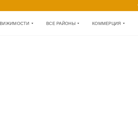
ДВИЖИМОСТИ
ВСЕ РАЙОНЫ
КОММЕРЦИЯ
Д
О
А
Ф
Р
И
Н
С
И
Ц
П
К
О
И
М
Й
Е
Щ
О
Е
Б
Н
О
И
Л
Е
О
Н
1
С