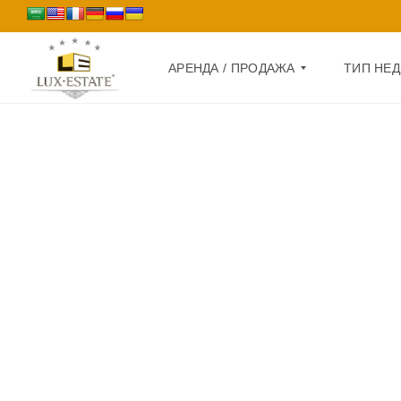
АРЕНДА / ПРОДАЖА
ТИП НЕ
П
Д
Р
О
О
М
Д
А
К
Ж
В
А
А
Р
А
Т
Р
И
Е
Р
Н
А
Д
А