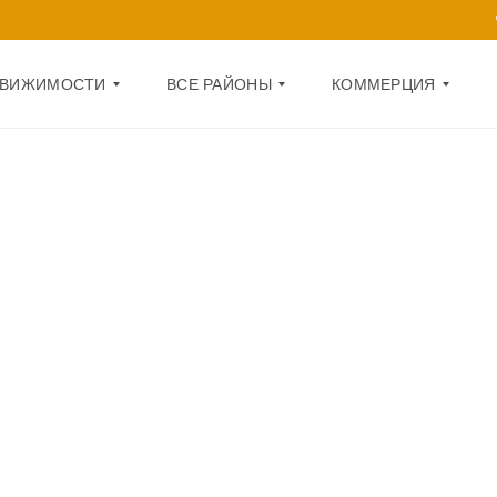
ДВИЖИМОСТИ
ВСЕ РАЙОНЫ
КОММЕРЦИЯ
Д
О
А
Ф
Р
И
Н
С
И
Ц
П
К
О
И
М
Й
Е
Щ
О
Е
Б
Н
О
И
Л
Е
О
Н
1
С