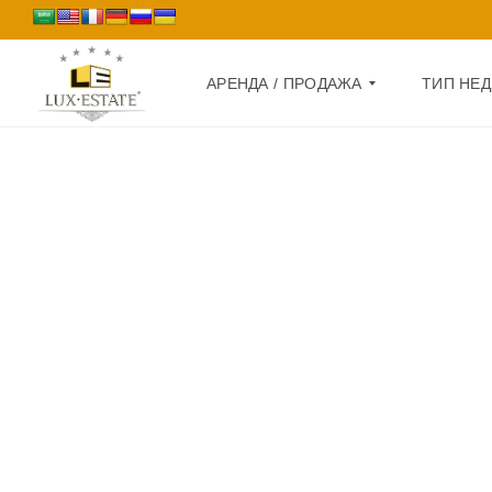
АРЕНДА / ПРОДАЖА
ТИП НЕ
П
Д
Р
О
О
М
Д
А
К
Ж
В
А
А
Р
А
Т
Р
И
Е
Р
Н
А
Д
А