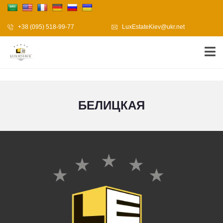
+38 (095) 518-99-77
LuxEstateKiev@ukr.net
БЕЛИЦКАЯ