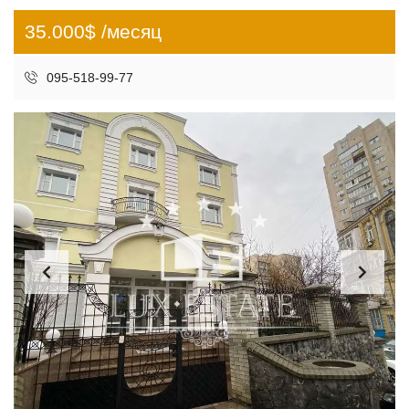
35.000$ /месяц
095-518-99-77