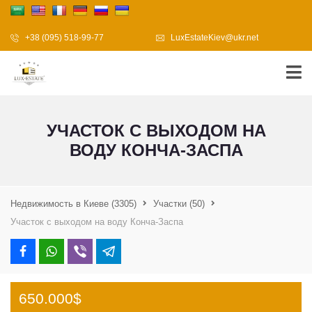
+38 (095) 518-99-77
LuxEstateKiev@ukr.net
УЧАСТОК С ВЫХОДОМ НА
ВОДУ КОНЧА-ЗАСПА
Недвижимость в Киеве
(3305)
Участки
(50)
Участок с выходом на воду Конча-Заспа
650.000$