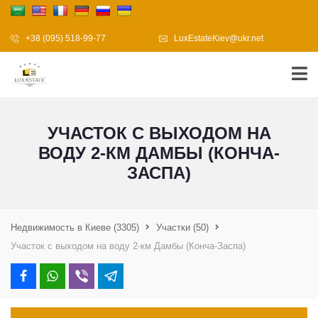
+38 (095) 518-99-77
LuxEstateKiev@ukr.net
УЧАСТОК С ВЫХОДОМ НА
ВОДУ 2-КМ ДАМБЫ (КОНЧА-
ЗАСПА)
Недвижимость в Киеве
(3305)
Участки
(50)
Участок с выходом на воду 2-км Дамбы (Конча-Заспа)