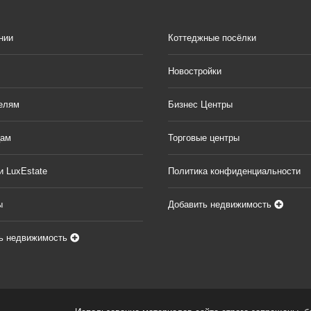
нии
Коттеджные посёлки
Новостройки
елям
Бизнес Центры
цам
Торговые центры
и LuxEstate
Политика конфиденциальности
ы
Добавить недвижимость
ь недвижимость