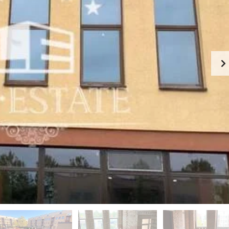
-
К
Й
И
Э
Й
Т
А
П
Ж
Е
Ч
К
Е
А
Р
Ф
С
Е
К
-
И
Р
Й
Е
С
П
Т
О
О
Д
Р
О
А
Л
Н
Ь
С
З
К
Д
И
А
Й
Н
И
Г
Е
О