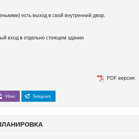
К
О
Р
ленькими) есть выход в свой внутренний двор.
К
И
С
ный вход в отдельно стоящем здании
О
Л
О
М
Е
Н
С
К
И
PDF версия
Й
Ш
Viber
Telegram
Е
В
Ч
Е
Н
ПЛАНИРОВКА
К
О
В
С