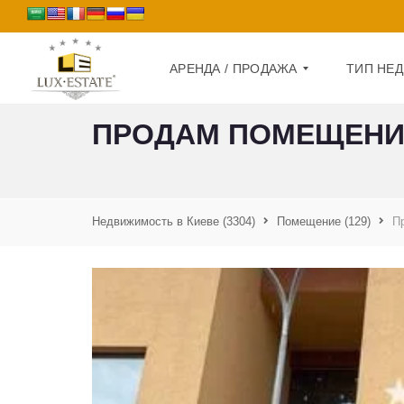
АРЕНДА / ПРОДАЖА
ТИП НЕ
ПРОДАМ ПОМЕЩЕНИЕ
П
Д
Р
О
О
М
Д
А
Недвижимость в Киеве
(3304)
Помещение
(129)
П
К
Ж
В
А
А
Р
А
Т
Р
И
Е
Р
Н
А
Д
А