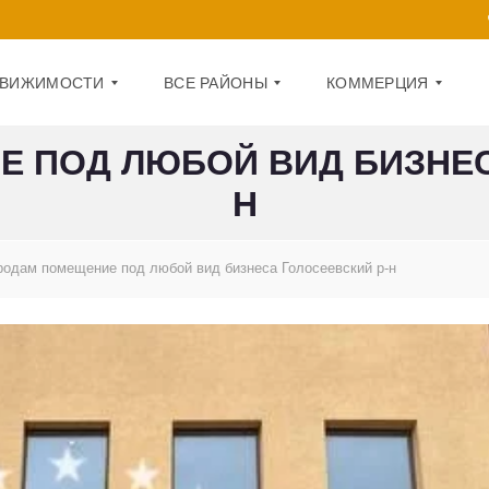
ДВИЖИМОСТИ
ВСЕ РАЙОНЫ
КОММЕРЦИЯ
 ПОД ЛЮБОЙ ВИД БИЗНЕС
Н
Д
О
А
Ф
Р
И
Н
С
И
родам помещение под любой вид бизнеса Голосеевский р-н
Ц
П
К
О
И
М
Й
Е
Щ
О
Е
Б
Н
О
И
Л
Е
О
Н
1
С