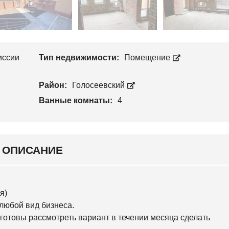
Л
П
О
Р
С
О
Е
И
Е
З
В
В
С
иссии
Тип недвижимости:
Помещение
О
К
Д
И
С
Й
Т
Район:
Голосеевский
В
С
О
Ванные комнаты:
4
В
Я
Т
О
Ш
И
ОПИСАНИЕ
Н
С
К
И
Й
я)
любой вид бизнеса.
О
С
готовы рассмотреть вариант в течении месяца сделать
О