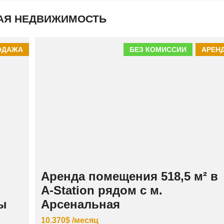
К
И
АЯ НЕДВИЖИМОСТЬ
Й
ОДАЖА
БЕЗ КОМИССИИ
АРЕН
Аренда помещения 518,5 м² в
A-Station рядом с м.
бы
Арсенальная
10.370$ /месяц