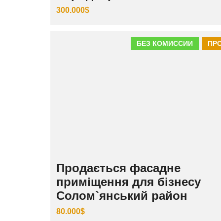
300.000$
БЕЗ КОМИССИИ
ПР
Продається фасадне
приміщення для бізнесу
Солом`янський район
80.000$