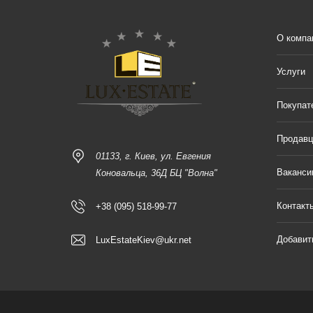
О компа
Услуги
Покупат
Продав
01133, г. Киев, ул. Евгения
Ваканси
Коновальца, 36Д БЦ "Волна"
Контакт
+38 (095) 518-99-77
Добавит
LuxEstateKiev@ukr.net