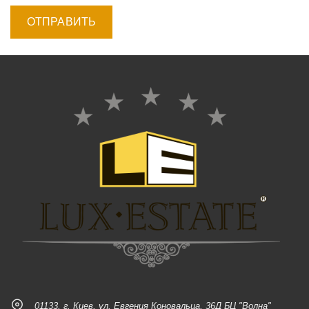
01133, г. Киев, ул. Евгения Коновальца, 36Д БЦ "Волна"