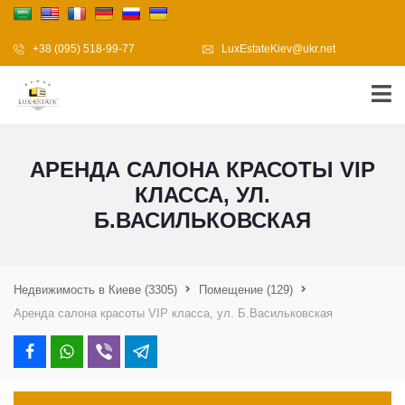
+38 (095) 518-99-77
LuxEstateKiev@ukr.net
АРЕНДА САЛОНА КРАСОТЫ VIP
КЛАССА, УЛ.
Б.ВАСИЛЬКОВСКАЯ
Недвижимость в Киеве
(3305)
Помещение
(129)
Аренда салона красоты VIP класса, ул. Б.Васильковская