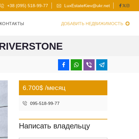
+38 (095) 518-99-77
LuxEstateKiev@ukr.net
КОНТАКТЫ
ДОБАВИТЬ НЕДВИЖИМОСТЬ
RIVERSTONE
6.700$ /месяц
095-518-99-77
Написать владельцу