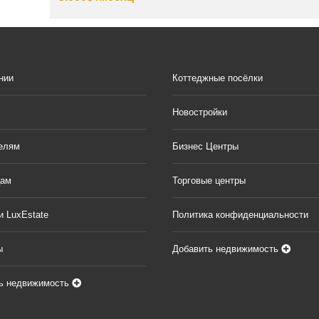
нии
Коттеджные посёлки
Новостройки
елям
Бизнес Центры
цам
Торговые центры
и LuxEstate
Политика конфиденциальности
ы
Добавить недвижимость
ь недвижимость