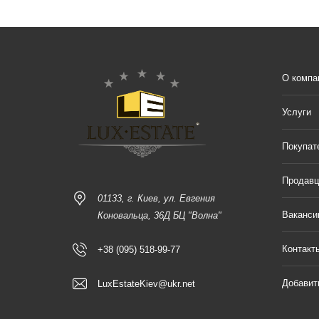
О компа
Услуги
Покупат
Продав
01133, г. Киев, ул. Евгения
Ваканси
Коновальца, 36Д БЦ "Волна"
Контакт
+38 (095) 518-99-77
Добавит
LuxEstateKiev@ukr.net