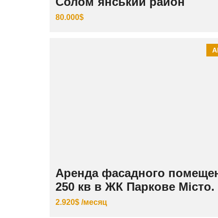
Солом`янський район
80.000$
А
Аренда фасадного помеще
250 кв в ЖК Паркове Місто.
2.920$ /месяц