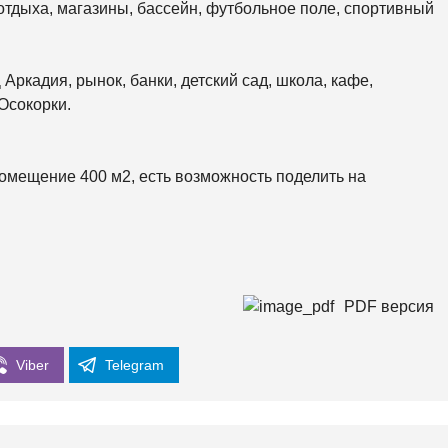
К
отдыха, магазины, бассейн, футбольное поле, спортивный
О
Р
К
И
ркадия, рынок, банки, детский сад, школа, кафе,
 Осокорки.
С
О
Л
О
М
омещение 400 м2, есть возможность поделить на
Е
Н
С
К
И
Й
PDF версия
Ш
Е
В
Ч
Viber
Telegram
Е
Н
К
О
В
С