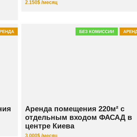
2.150$ /месяц
РЕНДА
БЕЗ КОМИССИИ
АРЕН
ния
Аренда помещения 220м² с
отдельным входом ФАСАД в
центре Киева
3.000$ /месяц