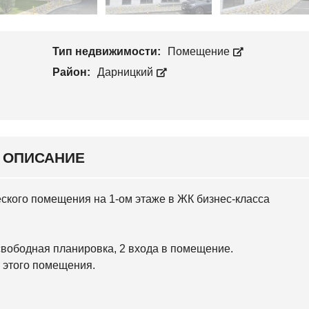
Л
П
О
Р
С
О
Е
И
Е
Тип недвижимости:
Помещение
З
В
В
С
Район:
Дарницкий
О
К
Д
И
С
Й
Т
В
С
О
В
Я
ОПИСАНИЕ
Т
О
Ш
И
ского помещения на 1-ом этаже в ЖК бизнес-класса
Н
С
К
И
вободная планировка, 2 входа в помещение.
Й
 этого помещения.
О
С
О