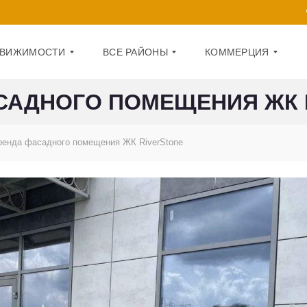
ДВИЖИМОСТИ
ВСЕ РАЙОНЫ
КОММЕРЦИЯ
САДНОГО ПОМЕЩЕНИЯ ЖК 
Д
О
А
Ф
ренда фасадного помещения ЖК RiverStone
Р
И
Н
С
И
Ц
П
К
О
И
М
Й
Е
Щ
О
Е
Б
Н
О
И
Л
Е
О
Н
1
С