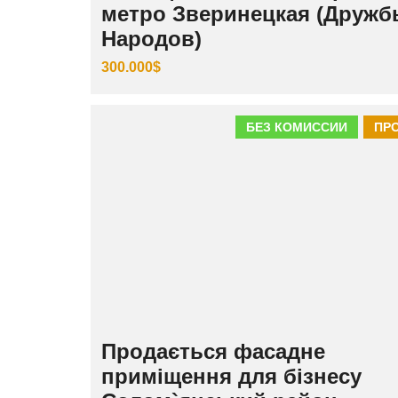
метро Зверинецкая (Друж
Народов)
300.000$
БЕЗ КОМИССИИ
ПР
Продається фасадне
приміщення для бізнесу