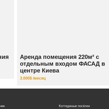
ния
Аренда помещения 220м² с
отдельным входом ФАСАД в
центре Киева
3.000$ /месяц
нии
Коттеджные посёлки