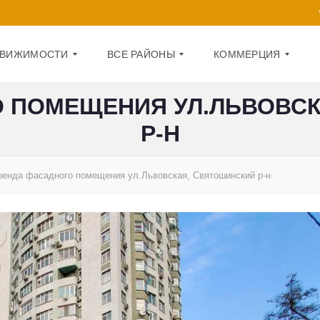
ДВИЖИМОСТИ
ВСЕ РАЙОНЫ
КОММЕРЦИЯ
 ПОМЕЩЕНИЯ УЛ.ЛЬВОВС
Р-Н
Д
О
А
Ф
Р
И
Н
С
И
ренда фасадного помещения ул.Львовская, Святошинский р-н
Ц
П
К
О
И
М
Й
Е
Щ
О
Е
Б
Н
О
И
Л
Е
О
Н
1
С