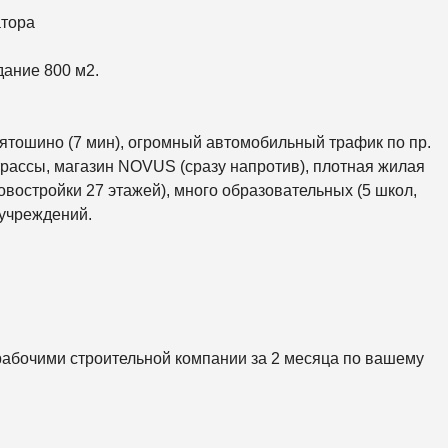
К
О
атора
Р
К
И
дание 800 м2.
С
О
Л
вятошино (7 мин), огромный автомобильный трафик по пр.
О
рассы, магазин NOVUS (сразу напротив), плотная жилая
М
Е
востройки 27 этажей), много образовательных (5 школ,
Н
 учреждений.
С
К
И
Й
Ш
Е
В
Ч
рабочими строительной компании за 2 месяца по вашему
Е
Н
К
О
В
С