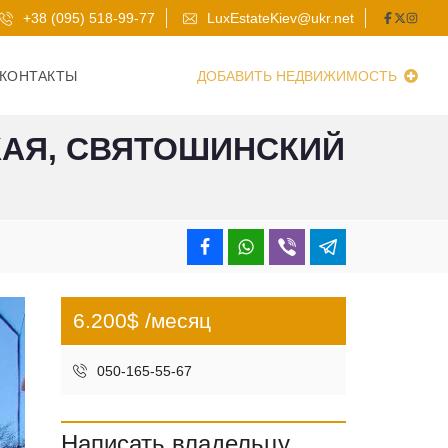
+38 (095) 518-99-77
LuxEstateKiev@ukr.net
КОНТАКТЫ
ДОБАВИТЬ НЕДВИЖИМОСТЬ
КАЯ, СВЯТОШИНСКИЙ
6.200$ /месяц
050-165-55-67
Написать владельцу