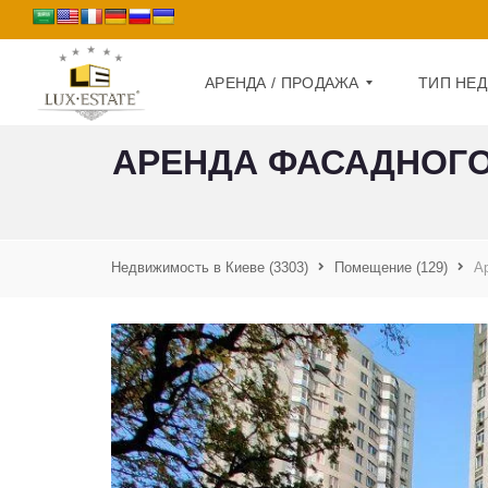
АРЕНДА / ПРОДАЖА
ТИП НЕ
АРЕНДА ФАСАДНОГО
П
Д
Р
О
О
М
Д
А
Недвижимость в Киеве
(3303)
Помещение
(129)
А
К
Ж
В
А
А
Р
А
Т
Р
И
Е
Р
Н
А
Д
А