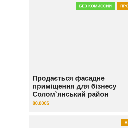
БЕЗ КОМИССИИ
ПР
Продається фасадне
приміщення для бізнесу
Солом`янський район
80.000$
А