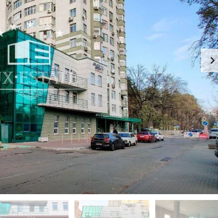
-
К
Й
И
Э
Й
Т
А
П
Ж
Е
Ч
К
Е
А
Р
Ф
С
Е
К
-
И
Р
Й
Е
С
П
Т
О
О
Д
Р
О
А
Л
Н
Ь
С
З
К
Д
И
А
Й
Н
И
Г
Е
О