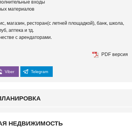
ополнительные входы
К
И
ных материалов
Й
с, магазин, ресторан(с летней площадкой), банк, школа,
б, аптека и тд.
честве с арендаторами.
PDF версия
Viber
Telegram
ПЛАНИРОВКА
АЯ НЕДВИЖИМОСТЬ