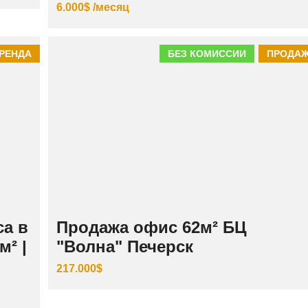
6.000$ /месяц
РЕНДА
БЕЗ КОМИССИИ
ПРОДА
а в
Продажа офис 62м² БЦ
м² |
"Волна" Печерск
217.000$