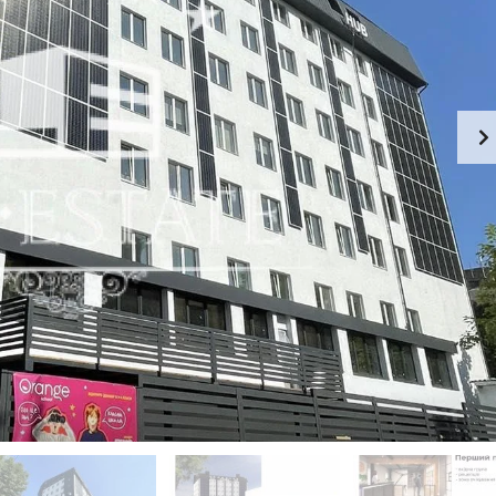
-
К
Й
И
Э
Й
Т
А
П
Ж
Е
Ч
К
Е
А
Р
Ф
С
Е
К
-
И
Р
Й
Е
С
П
Т
О
О
Д
Р
О
А
Л
Н
Ь
С
З
К
Д
И
А
Й
Н
И
Г
Е
О