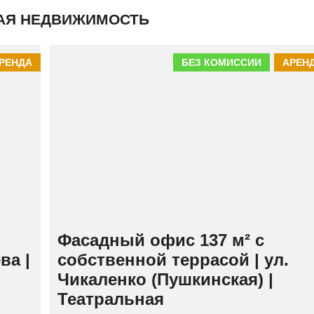
К
АЯ НЕДВИЖИМОСТЬ
И
Й
РЕНДА
БЕЗ КОМИССИИ
АРЕН
Фасадный офис 137 м² с
ва |
собственной террасой | ул.
Чикаленко (Пушкинская) |
Театральная