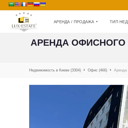
АРЕНДА / ПРОДАЖА
ТИП НЕ
АРЕНДА ОФИСНОГО 
П
Д
Р
О
О
М
Д
А
Недвижимость в Киеве
(3304)
Офис
(466)
Аренда 
К
Ж
В
А
А
Р
А
Т
Р
И
Е
Р
Н
А
Д
А