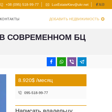
+38 (095) 518-99-77
LuxEstateKiev@ukr.net
КОНТАКТЫ
ДОБАВИТЬ НЕДВИЖИМОСТЬ
 В СОВРЕМЕННОМ БЦ
8.920$ /месяц
095-518-99-77
Написать владельцу