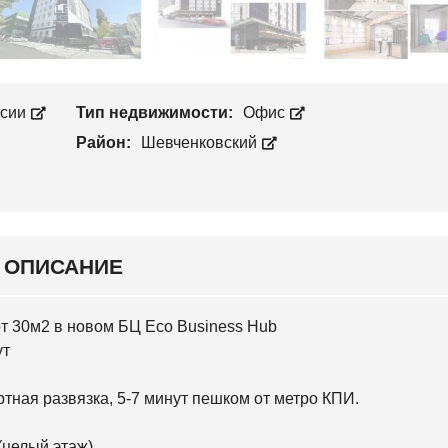
Л
П
О
Р
С
О
Е
И
Е
З
В
В
С
ссии
Тип недвижимости:
Офис
О
К
Д
И
Район:
Шевченковский
С
Й
Т
В
С
О
В
Я
Т
О
ОПИСАНИЕ
Ш
И
Н
С
от 30м2 в новом БЦ Eco Business Hub
К
И
ут
Й
ртная развязка, 5-7 минут пешком от метро КПИ.
О
С
О
(целый этаж)