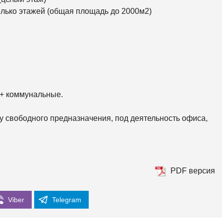
К
О
олько этажей (общая площадь до 2000м2)
Р
К
И
С
О
Л
О
М
Е
+ коммунальные.
Н
С
К
 свободного предназначения, под деятельность офиса,
И
Й
Ш
Е
В
PDF версия
Ч
Е
Н
К
Viber
Telegram
О
В
С