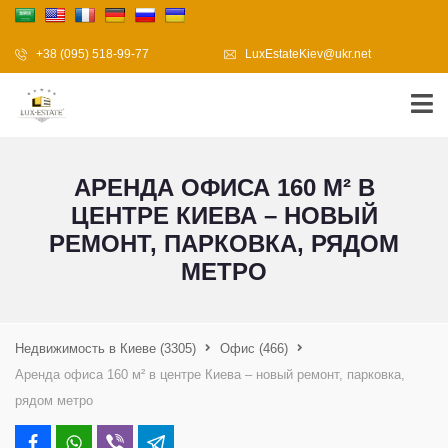
+38 (095) 518-99-77
LuxEstateKiev@ukr.net
АРЕНДА ОФИСА 160 М² В
ЦЕНТРЕ КИЕВА – НОВЫЙ
РЕМОНТ, ПАРКОВКА, РЯДОМ
МЕТРО
Недвижимость в Киеве
(3305)
Офис
(466)
Аренда офиса 160 м² в центре Киева – новый ремонт, парковка,
рядом метро