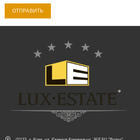
01133, г. Киев, ул. Евгения Коновальца, 36Д БЦ "Волна"