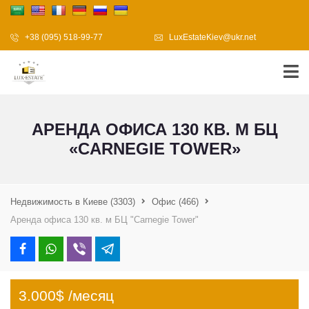
+38 (095) 518-99-77
LuxEstateKiev@ukr.net
АРЕНДА ОФИСА 130 КВ. М БЦ
«CARNEGIE TOWER»
Недвижимость в Киеве
(3303)
Офис
(466)
Аренда офиса 130 кв. м БЦ "Carnegie Tower"
3.000$ /месяц