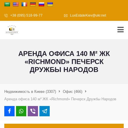
+38 (095) 518-99-77
LuxEstateKiev@ukr.net
АРЕНДА ОФИСА 140 М² ЖК
«RICHMOND» ПЕЧЕРСК
ДРУЖБЫ НАРОДОВ
Недвижимость в Киеве
(3307)
Офис
(466)
Аренда офиса 140 м² ЖК «Richmond» Печерск Дружбы Народов