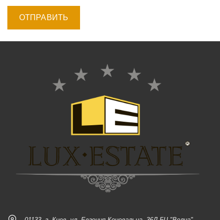
01133, г. Киев, ул. Евгения Коновальца, 36Д БЦ "Волна"