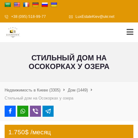
+38 (095) 518-99-77
LuxEstateKiev@ukr.net
СТИЛЬНЫЙ ДОМ НА
ОСОКОРКАХ У ОЗЕРА
Недвижимость в Киеве
(3305)
Дом
(1449)
Стильный дом на Осокорках у озера
1.750$ /месяц