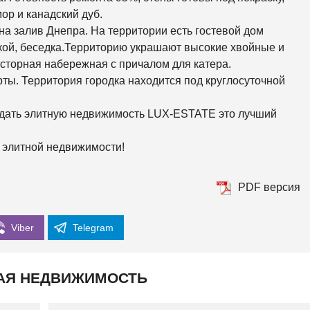
К
О
р и канадский дуб.
Р
на залив Днепра. На территории есть гостевой дом
К
И
кой, беседка.Территорию украшают высокие хвойные и
осторная набережная с причалом для катера.
С
рты. Территория городка находится под круглосуточной
О
Л
О
 сдать элитную недвижимость LUX-ESTATE это лучший
М
Е
Н
 элитной недвижимости!
С
К
И
Й
PDF версия
Ш
Е
Viber
Telegram
В
Ч
Е
Н
АЯ НЕДВИЖИМОСТЬ
К
О
В
С