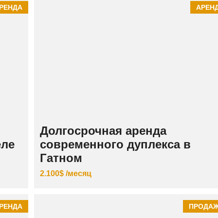
К
РЕНДА
АРЕН
И
Й
Долгосрочная аренда
еле
современного дуплекса в
Гатном
2.100$ /месяц
РЕНДА
ПРОДА