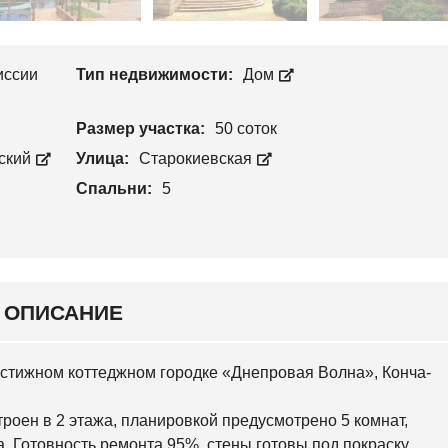
Л
П
О
Р
С
О
Е
И
Е
иссии
Тип недвижимости:
Дом
З
В
В
С
О
К
Размер участка:
50 соток
Д
И
С
Й
ский
Улица:
Старокиевская
Т
В
Спальни:
5
С
О
В
Я
Т
О
Ш
И
Н
ОПИСАНИЕ
С
К
И
Й
рестижном коттеджном городке «Днепровая Волна», Конча-
О
оен в 2 этажа, планировкой предусмотрено 5 комнат,
С
О
а. Готовность ремонта 95%, стены готовы под покраску,