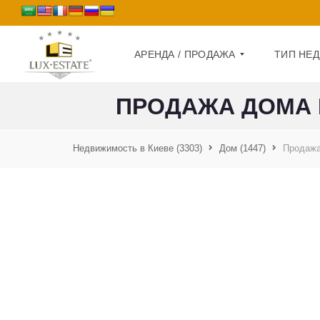
АРЕНДА / ПРОДАЖА
ТИП НЕ
ПРОДАЖА ДОМА В
П
Д
Р
О
Недвижимость в Киеве
(3303)
Дом
(1447)
Продажа
О
М
Д
А
К
Ж
В
А
А
Р
А
Т
Р
И
Е
Р
Н
А
Д
А