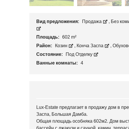
Вид предложения:
Продажа
,
Без ком
Площадь:
602 m²
Район:
Козин
,
Конча Заспа
,
Обухов
Состояние:
Под Отделку
Ванные комнаты:
4
Lux-Estate предлагает в продажу дом в п
Заспа, Большая Дамба.
Общая площадь особняка 602м2. Дом выстр
бассейн с джакузи и сауной, камин, террас