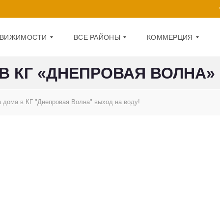
ДВИЖИМОСТИ
ВСЕ РАЙОНЫ
КОММЕРЦИЯ
 КГ «ДНЕПРОВАЯ ВОЛНА»
Д
О
А
Ф
 дома в КГ "Днепровая Волна" выход на воду!
Р
И
Н
С
И
Ц
П
К
О
И
М
Й
Е
Щ
О
Е
Б
Н
О
И
Л
Е
О
Н
1
С