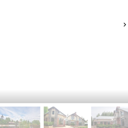
-
К
Й
И
Э
Й
Т
А
П
Ж
Е
Ч
К
Е
А
Р
Ф
С
Е
К
-
И
Р
Й
Е
С
П
Т
О
О
Д
Р
О
А
Л
Н
Ь
С
З
К
Д
И
А
Й
Н
И
Г
Е
О