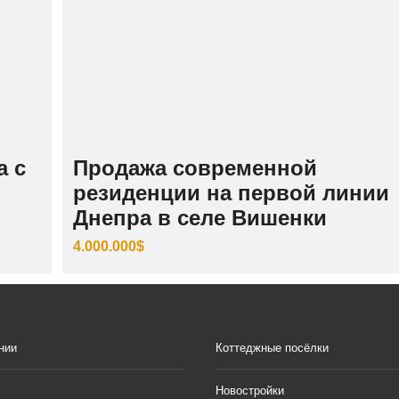
а с
Продажа современной
резиденции на первой линии
Днепра в селе Вишенки
4.000.000$
нии
Коттеджные посёлки
Новостройки