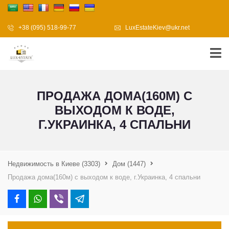
+38 (095) 518-99-77
LuxEstateKiev@ukr.net
ПРОДАЖА ДОМА(160М) С
ВЫХОДОМ К ВОДЕ,
Г.УКРАИНКА, 4 СПАЛЬНИ
Недвижимость в Киеве
(3303)
Дом
(1447)
Продажа дома(160м) с выходом к воде, г.Украинка, 4 спальни