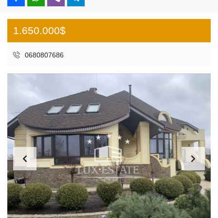
1.650.000$
0680807686