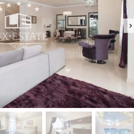
-
К
Й
И
Э
Й
Т
А
П
Ж
Е
Ч
К
Е
А
Р
Ф
С
Е
К
-
И
Р
Й
Е
С
П
Т
О
О
Д
Р
О
А
Л
Н
Ь
С
З
К
Д
И
А
Й
Н
И
Г
Е
О