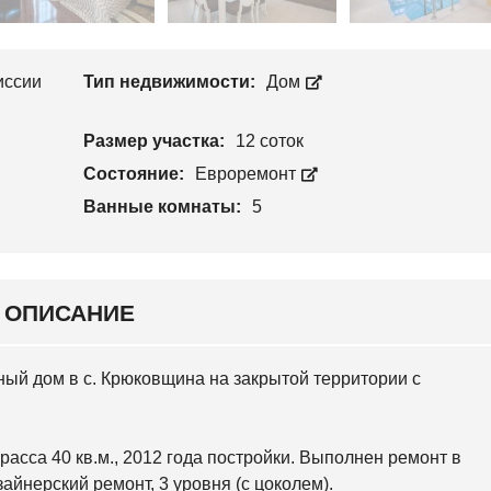
Л
П
О
Р
С
О
Е
И
Е
иссии
Тип недвижимости:
Дом
З
В
В
С
О
К
Размер участка:
12 соток
Д
И
С
Й
Состояние:
Евроремонт
Т
В
Ванные комнаты:
5
С
О
В
Я
Т
О
Ш
ОПИСАНИЕ
И
Н
С
К
ный дом в с. Крюковщина на закрытой территории с
И
Й
О
асса 40 кв.м., 2012 года постройки. Выполнен ремонт в
С
О
айнерский ремонт, 3 уровня (с цоколем).