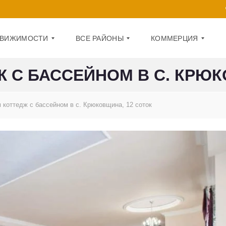
ДВИЖИМОСТИ
ВСЕ РАЙОНЫ
КОММЕРЦИЯ
 С БАССЕЙНОМ В С. КРЮК
Д
О
А
Ф
 коттедж с бассейном в с. Крюковщина, 12 соток
Р
И
Н
С
И
Ц
П
К
О
И
М
Й
Е
Щ
О
Е
Б
Н
О
И
Л
Е
О
Н
1
С