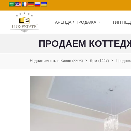
АРЕНДА / ПРОДАЖА
ТИП НЕ
ПРОДАЕМ КОТТЕДЖ
П
Д
Р
О
Недвижимость в Киеве
(3303)
Дом
(1447)
Продаем
О
М
Д
А
К
Ж
В
А
А
Р
А
Т
Р
И
Е
Р
Н
А
Д
А