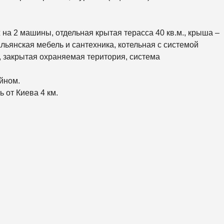
К
О
Р
К
 на 2 машины, отдельная крытая терасса 40 кв.м., крыша –
И
льянская мебель и сантехника, котельная с системой
С
 закрытая охраняемая територия, система
О
Л
О
йном.
М
 от Киева 4 км.
Е
Н
С
К
И
Й
Ш
Е
В
Ч
Е
Н
К
О
В
С