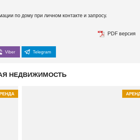
К
И
Й
ции по дому при личном контакте и запросу.
PDF версия
Viber
Telegram
АЯ НЕДВИЖИМОСТЬ
РЕНДА
АРЕН