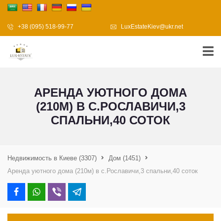
+38 (095) 518-99-77
LuxEstateKiev@ukr.net
АРЕНДА УЮТНОГО ДОМА
(210М) В С.РОСЛАВИЧИ,3
СПАЛЬНИ,40 СОТОК
Недвижимость в Киеве
(3307)
Дом
(1451)
Аренда уютного дома (210м) в с.Рославичи,3 спальни,40 соток