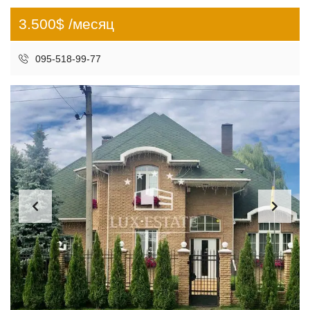
3.500$ /месяц
095-518-99-77