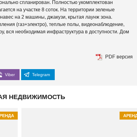
К
ионально спланирован. Полностью укомплектован
О
ается на участке 8 соток. На территории зеленые
Р
К
навес на 2 машины, джакузи, крытая лаунж зона.
И
ления (газ+электро), теплые полы, видеонаблюдение,
ру, вся необходимая инфраструктура в доступности. Дом
С
О
Л
О
М
PDF версия
Е
Н
С
К
Viber
Telegram
И
Й
Ш
АЯ НЕДВИЖИМОСТЬ
Е
В
Ч
Е
РЕНДА
АРЕН
Н
К
О
В
С