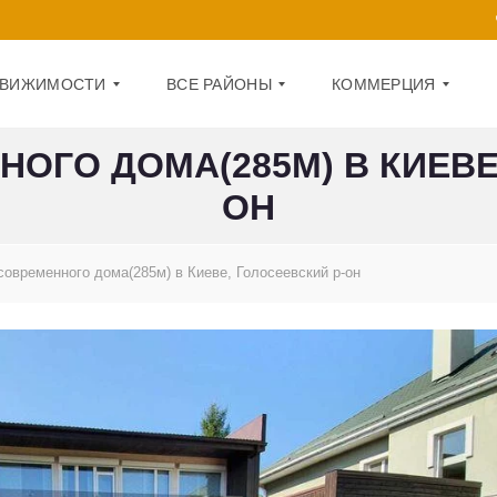
ДВИЖИМОСТИ
ВСЕ РАЙОНЫ
КОММЕРЦИЯ
ОГО ДОМА(285М) В КИЕВЕ
ОН
Д
О
А
Ф
Р
И
Н
С
И
современного дома(285м) в Киеве, Голосеевский р-он
Ц
П
К
О
И
М
Й
Е
Щ
О
Е
Б
Н
О
И
Л
Е
О
Н
1
С