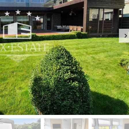
-
К
Й
И
Э
Й
Т
А
П
Ж
Е
Ч
К
Е
А
Р
Ф
С
Е
К
-
И
Р
Й
Е
С
П
Т
О
О
Д
Р
О
А
Л
Н
Ь
С
З
К
Д
И
А
Й
Н
И
Г
Е
О