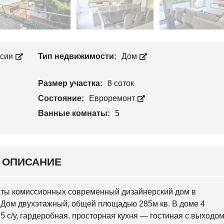
Л
П
О
Р
С
О
Е
И
Е
З
В
В
С
ссии
Тип недвижимости:
Дом
О
К
Д
И
С
Й
Т
Размер участка:
8 соток
В
С
О
Состояние:
Евроремонт
В
Я
Ванные комнаты:
5
Т
О
Ш
И
Н
С
ОПИСАНИЕ
К
И
Й
латы комиссионных современный дизайнерский дом в
О
 Дом двухэтажный, общей площадью 285м кв. В доме 4
С
 5 с/у, гардеробная, просторная кухня — гостиная с выходо
О