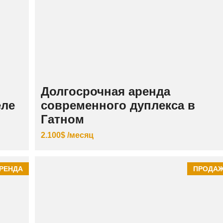
К
И
Й
Долгосрочная аренда
еле
современного дуплекса в
Гатном
2.100$ /месяц
РЕНДА
ПРОДА