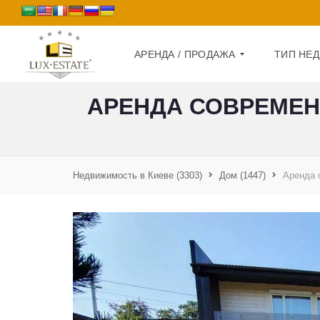
АРЕНДА / ПРОДАЖА
ТИП НЕ
АРЕНДА СОВРЕМЕНН
П
Д
Р
О
О
М
Д
А
Недвижимость в Киеве
(3303)
Дом
(1447)
Аренда 
К
Ж
В
А
А
Р
А
Т
Р
И
Е
Р
Н
А
Д
А