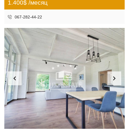
1.400$ /месяц
067-282-44-22