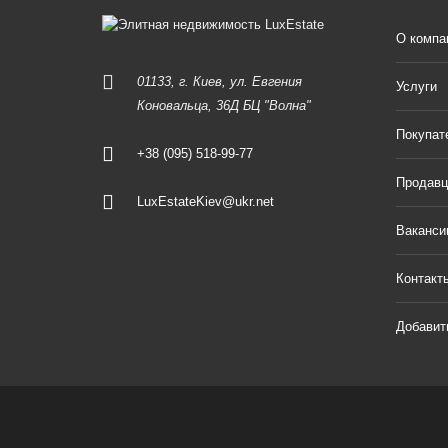
О компа
01133, г. Киев, ул. Евгения
Услуги
Коновальца, 36Д БЦ "Волна"
Покупат
+38 (095) 518-99-77
Продав
LuxEstateKiev@ukr.net
Ваканси
Контакт
Добавит