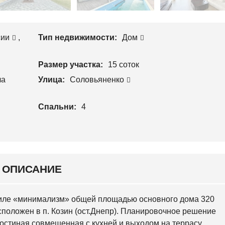
Л
П
О
Р
С
О
Е
И
Е
сии
,
Тип недвижимости:
Дом
З
В
В
С
О
К
Размер участка:
15 соток
Д
И
С
Й
ча
Улица:
Соловьяненко
Т
В
С
О
В
Спальни:
4
Я
Т
О
Ш
И
Н
С
К
ОПИСАНИЕ
И
Й
тиле «минимализм» общей площадью основного дома 320
О
сположен в п. Козин (ост.Днепр). Планировочное решение
С
О
гостиная совмещенная с кухней и выходом на террасу,