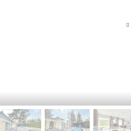
-
К
Й
И
Э
Й
Т
А
П
Ж
Е
Ч
К
Е
А
Р
Ф
С
Е
К
-
И
Р
Й
Е
С
П
Т
О
О
Д
Р
О
А
Л
Н
Ь
С
З
К
Д
И
А
Й
Н
И
Г
Е
О