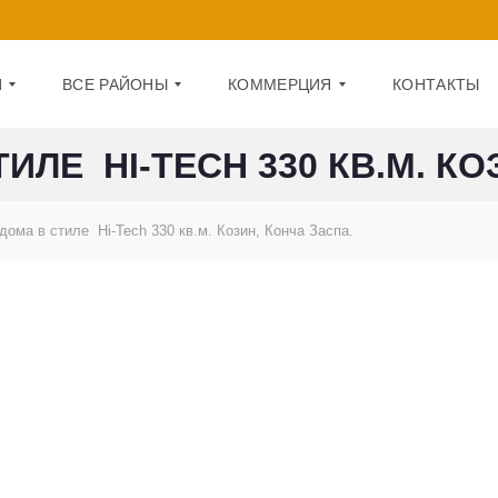
И
ВСЕ РАЙОНЫ
КОММЕРЦИЯ
КОНТАКТЫ
ИЛЕ HI-TECH 330 КВ.М. КО
Д
О
А
Ф
дома в стиле Hi-Tech 330 кв.м. Козин, Конча Заспа.
Р
И
Н
С
И
Ц
П
К
О
И
М
Й
Е
Щ
О
Е
Б
Н
О
И
Л
Е
О
Н
1
С