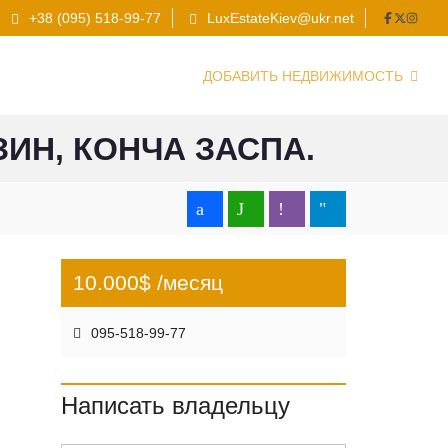
+38 (095) 518-99-77
LuxEstateKiev@ukr.net
ДОБАВИТЬ НЕДВИЖИМОСТЬ
ЗИН, КОНЧА ЗАСПА.
10.000$ /месяц
095-518-99-77
Написать владельцу