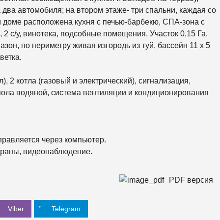
К
О
а два автомобиля; на втором этаже- три спальни, каждая со
Р
м доме расположена кухня с печью-барбекю, СПА-зона с
К
И
 2 с/у, винотека, подсобные помещения. Участок 0,15 Га,
азон, по периметру живая изгородь из туй, бассейн 11 х 5
С
ветка.
О
Л
О
), 2 котла (газовый и электрический), сигнализация,
М
Е
 пола водяной, система вентиляции и кондиционирования
Н
С
К
И
Й
управляется через компьютер.
Ш
охраны, видеонаблюдение.
Е
В
Ч
PDF версия
Е
Н
К
О
Viber
Telegram
В
С