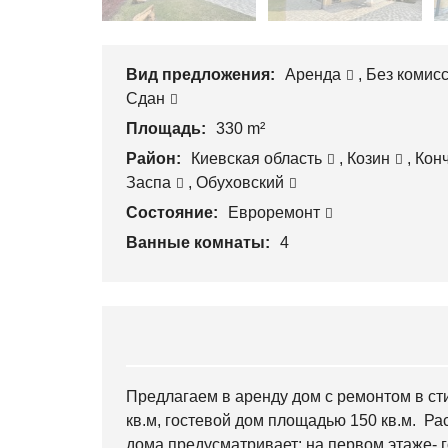
Вид предложения:
Аренда
,
Без комис
Сдан
Площадь:
330 m²
Район:
Киевская область
,
Козин
,
Кон
Заспа
,
Обуховский
Состояние:
Евроремонт
Ванные комнаты:
4
Предлагаем в аренду дом с ремонтом в с
кв.м, гостевой дом площадью 150 кв.м. Ра
дома предусматривает: на первом этаже- 