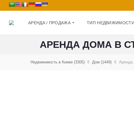
АРЕНДА / ПРОДАЖА
ТИП НЕДВИЖИМОСТ
АРЕНДА ДОМА В СТ
П
Д
Р
О
Недвижимость в Киеве
(3305)
Дом
(1449)
Аренда 
О
М
Д
А
К
Ж
В
А
А
Р
А
Т
Р
И
Е
Р
Н
А
Д
А