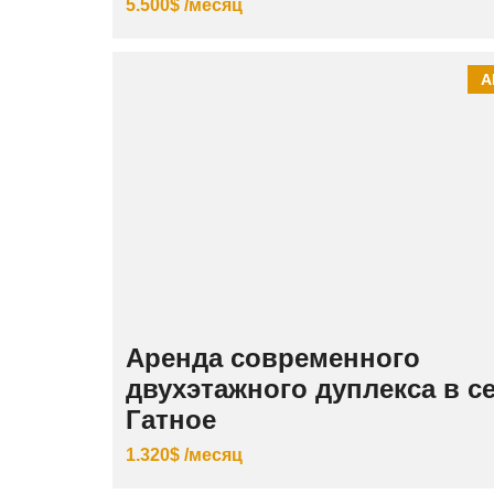
5.500$ /месяц
А
Аренда современного
двухэтажного дуплекса в с
Гатное
1.320$ /месяц