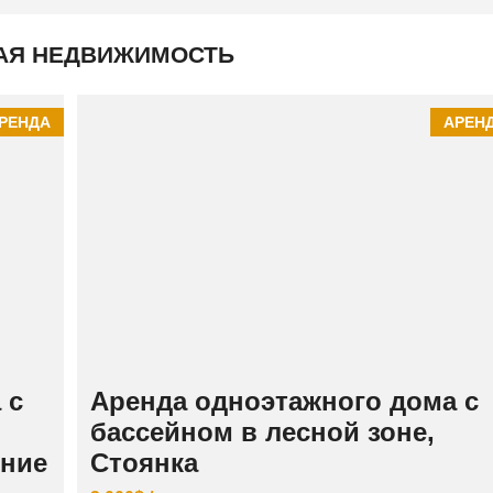
К
И
Й
АЯ НЕДВИЖИМОСТЬ
РЕНДА
АРЕН
 с
Аренда одноэтажного дома с
бассейном в лесной зоне,
ение
Стоянка