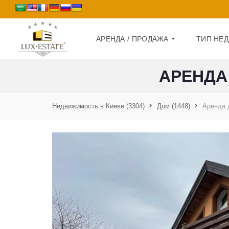
АРЕНДА / ПРОДАЖА
ТИП НЕ
АРЕНДА
П
Д
Р
О
Недвижимость в Киеве
(3304)
Дом
(1448)
Аренда 
О
М
Д
А
К
Ж
В
А
А
Р
А
Т
Р
И
Е
Р
Н
А
Д
А