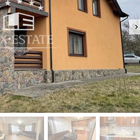
-
К
Й
И
Э
Й
Т
А
П
Ж
Е
Ч
К
Е
А
Р
Ф
С
Е
К
-
И
Р
Й
Е
С
П
Т
О
О
Д
Р
О
А
Л
Н
Ь
С
З
К
Д
И
А
Й
Н
И
Г
Е
О