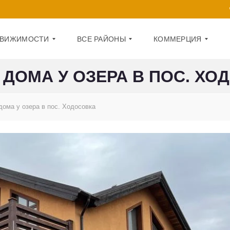
ДВИЖИМОСТИ
ВСЕ РАЙОНЫ
КОММЕРЦИЯ
 ДОМА У ОЗЕРА В ПОС. ХО
Д
О
А
Ф
дома у озера в пос. Ходосовка
Р
И
Н
С
И
Ц
П
К
О
И
М
Й
Е
Щ
О
Е
Б
Н
О
И
Л
Е
О
Н
1
С