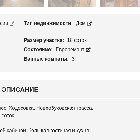
Л
П
О
Р
С
О
Е
И
Е
ссии
Тип недвижимости:
Дом
З
В
В
С
О
К
Размер участка:
18 соток
Д
И
С
Й
Состояние:
Евроремонт
Т
В
Ванные комнаты:
3
С
О
В
Я
Т
О
Ш
ОПИСАНИЕ
И
Н
С
К
ос. Ходосовка, Новообуховская трасса.
И
Й
 соток.
О
ой кабиной, большая гостиная и кухня.
С
О