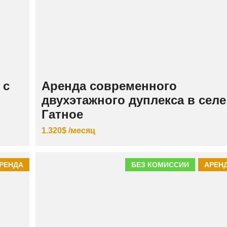
К
И
Й
 с
Аренда современного
двухэтажного дуплекса в селе
Гатное
1.320$ /месяц
РЕНДА
БЕЗ КОМИССИИ
АРЕН