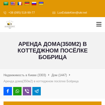
+38 (095) 518-99-77
LuxEstateKiev@ukr.net
АРЕНДА ДОМА(350М2) В
КОТТЕДЖНОМ ПОСЁЛКЕ
БОБРИЦА
Недвижимость в Киеве
(3303)
Дом
(1447)
Аренда дома(350м2) в коттеджном посёлке Бобрица