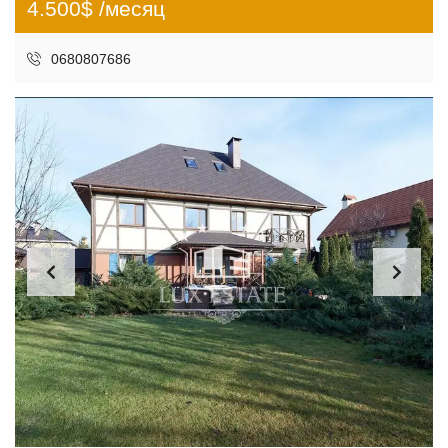
4.500$ /месяц
0680807686