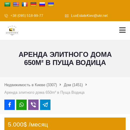
+38 (095) 518-99-77
LuxEstateKiev@ukr.net
АРЕНДА ЭЛИТНОГО ДОМА
650M² В ПУЩА ВОДИЦА
Недвижимость в Киеве
(3307)
Дом
(1451)
Аренда элитного дома 650m² в Пуща Водица
5.000$ /месяц