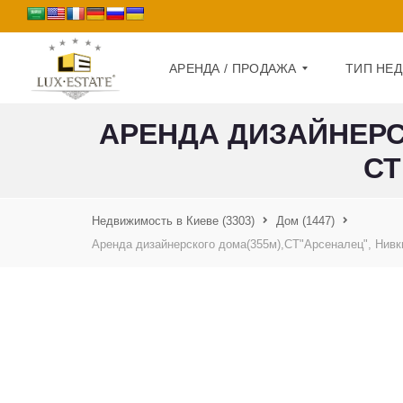
АРЕНДА / ПРОДАЖА
ТИП НЕ
АРЕНДА ДИЗАЙНЕРСК
СТ
П
Д
Р
О
О
М
Д
А
Недвижимость в Киеве
(3303)
Дом
(1447)
К
Ж
В
А
Аренда дизайнерского дома(355м),СТ"Арсеналец", Нивки,
А
Р
А
Т
Р
И
Е
Р
Н
А
Д
А