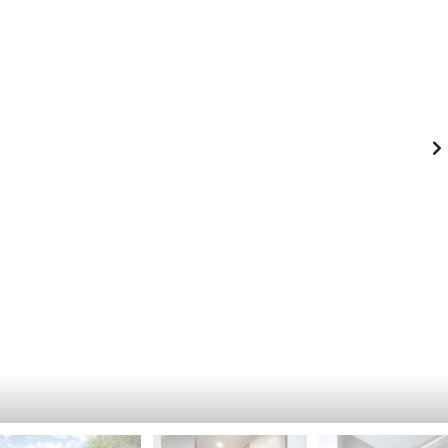
-
К
Й
И
Э
Й
Т
А
П
Ж
Е
Ч
К
Е
А
Р
Ф
С
Е
К
-
И
Р
Й
Е
С
П
Т
О
О
Д
Р
О
А
Л
Н
Ь
С
З
К
Д
И
А
Й
Н
И
Г
Е
О