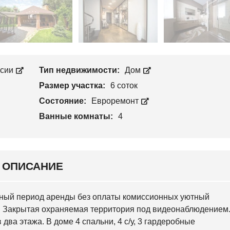
Л
П
О
Р
С
О
Е
И
Е
З
В
В
С
О
К
Д
И
ссии
Тип недвижимости:
Дом
С
Й
Т
Размер участка:
6 соток
В
С
О
Состояние:
Евроремонт
В
Я
Ванные комнаты:
4
Т
О
Ш
И
Н
С
ОПИСАНИЕ
К
И
Й
льный период аренды без оплаты комиссионных уютный
О
. Закрытая охраняемая территория под видеонаблюдением
С
два этажа. В доме 4 спальни, 4 с/у, 3 гардеробные
О