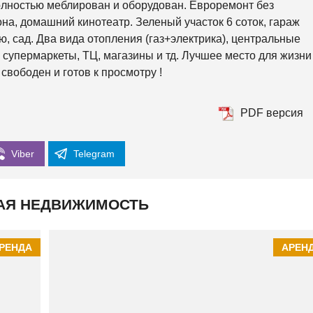
К
олностью меблирован и оборудован. Евроремонт без
О
на, домашний кинотеатр. Зеленый участок 6 соток, гараж
Р
К
ю, сад. Два вида отопления (газ+электрика), центральные
И
 супермаркеты, ТЦ, магазины и тд. Лучшее место для жизни
 свободен и готов к просмотру !
С
О
Л
О
PDF версия
М
Е
Н
С
Viber
Telegram
К
И
Й
АЯ НЕДВИЖИМОСТЬ
Ш
Е
В
Ч
РЕНДА
АРЕН
Е
Н
К
О
В
С