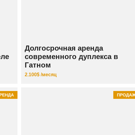
К
И
Й
Долгосрочная аренда
еле
современного дуплекса в
Гатном
2.100$ /месяц
РЕНДА
ПРОДА