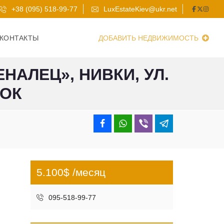
+38 (095) 518-99-77
LuxEstateKiev@ukr.net
КОНТАКТЫ
ДОБАВИТЬ НЕДВИЖИМОСТЬ
НАЛЕЦ», НИВКИ, УЛ.
ТОК
5.100$ /месяц
095-518-99-77