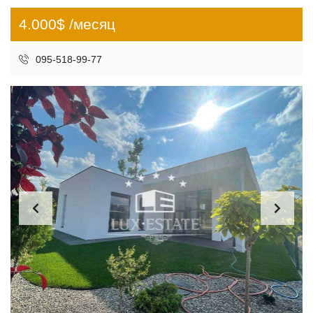
4.000$ /месяц
095-518-99-77