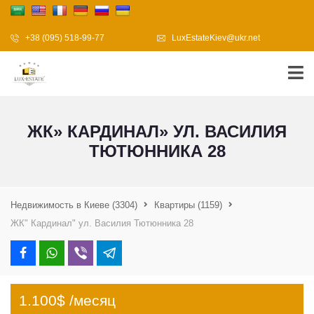
+38 (095) 518-99-77
LuxEstateKiev@ukr.net
ЖК» КАРДИНАЛ» УЛ. ВАСИЛИЯ
ТЮТЮННИКА 28
Недвижимость в Киеве
(3304)
Квартиры
(1159)
ЖК" Кардинал" ул. Василия Тютюнника 28
1.100$ /месяц