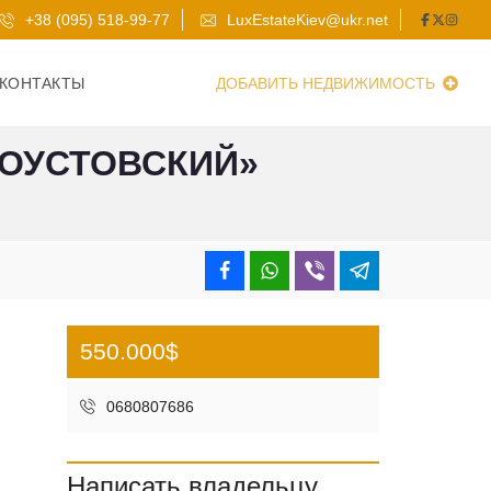
+38 (095) 518-99-77
LuxEstateKiev@ukr.net
КОНТАКТЫ
ДОБАВИТЬ НЕДВИЖИМОСТЬ
ТОУСТОВСКИЙ»
550.000$
0680807686
Написать владельцу