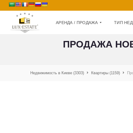
АРЕНДА / ПРОДАЖА
ТИП НЕ
ПРОДАЖА НОВ
П
Д
Р
О
О
М
Д
А
Недвижимость в Киеве
(3303)
Квартиры
(1159)
Пр
К
Ж
В
А
А
Р
А
Т
Р
И
Е
Р
Н
А
Д
А