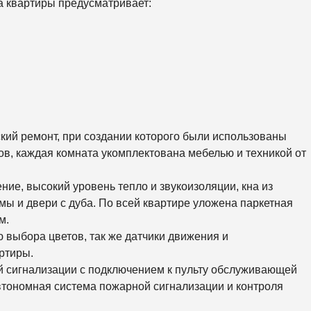
 квартиры предусматривает:
К
О
Р
К
И
С
О
Л
О
М
Е
кий ремонт, при создании которого были использованы
Н
С
в, каждая комната укомплектована мебелью и техникой от
К
И
Й
ие, высокий уровень тепло и звукоизоляции, кна из
ы и двери с дуба. По всей квартире уложена паркетная
Ш
м.
Е
В
 выбора цветов, так же датчики движения и
Ч
ртиры.
Е
Н
й сигнализации с подключением к пульту обслуживающей
К
втономная система пожарной сигнализации и контроля
О
В
С