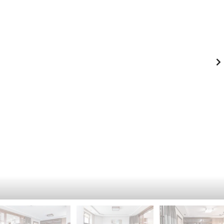
-
К
Й
И
Э
Й
Т
А
П
Ж
Е
Ч
К
Е
А
Р
Ф
С
Е
К
-
И
Р
Й
Е
С
П
Т
О
О
Д
Р
О
А
Л
Н
Ь
С
З
К
Д
И
А
Й
Н
И
Г
Е
О