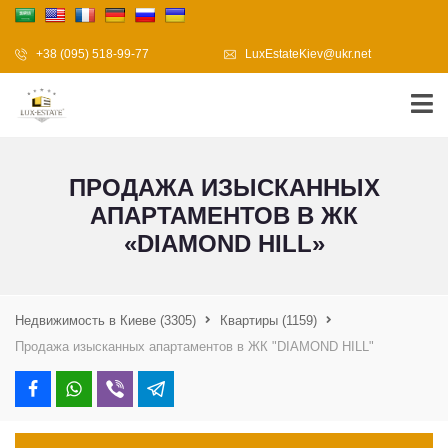
+38 (095) 518-99-77
LuxEstateKiev@ukr.net
ПРОДАЖА ИЗЫСКАННЫХ
АПАРТАМЕНТОВ В ЖК
«DIAMOND HILL»
Недвижимость в Киеве
(3305)
Квартиры
(1159)
Продажа изысканных апартаментов в ЖК "DIAMOND HILL"