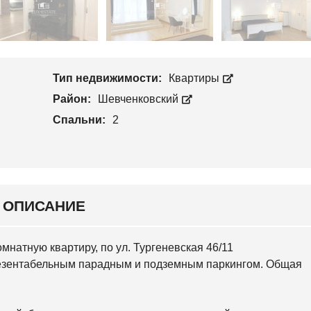
Л
П
О
Р
С
О
Е
И
Е
З
В
В
С
Тип недвижимости:
Квартиры
О
К
Д
И
Район:
Шевченковский
С
Й
Т
Спальни:
2
В
С
О
В
Я
Т
О
Ш
И
ОПИСАНИЕ
Н
С
К
И
омнатную квартиру, по ул. Тургеневская 46/11
Й
резентабельным парадным и подземным паркингом. Общая
О
С
О