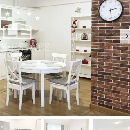
-
К
Й
И
Э
Й
Т
А
П
Ж
Е
Ч
К
Е
А
Р
Ф
С
Е
К
-
И
Р
Й
Е
С
П
Т
О
О
Д
Р
О
А
Л
Н
Ь
С
З
К
Д
И
А
Й
Н
И
Г
Е
О