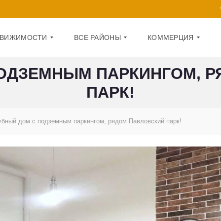
ДВИЖИМОСТИ
ВСЕ РАЙОНЫ
КОММЕРЦИЯ
ОДЗЕМНЫМ ПАРКИНГОМ, 
ПАРК!
Д
О
А
Ф
Р
И
Н
С
И
убный дом с подземным паркингом, рядом Павловский парк!
Ц
П
К
О
И
М
Й
Е
Щ
О
Е
Б
Н
О
И
Л
Е
О
Н
1
С