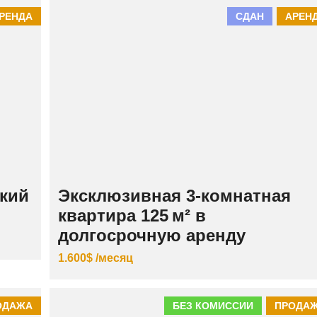
К
РЕНДА
СДАН
АРЕН
И
Й
кий
Эксклюзивная 3‑комнатная
квартира 125 м² в
долгосрочную аренду
1.600$ /месяц
ОДАЖА
БЕЗ КОМИССИИ
ПРОДА