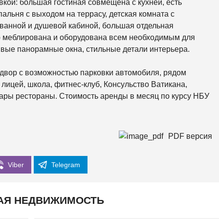
кой: большая гостиная совмещена с кухней, есть
К
О
пальня с выходом на террасу, детская комната с
Р
К
ванной и душевой кабиной, большая отдельная
И
ю меблирована и оборудована всем необходимым для
сивые панорамные окна, стильные детали интерьера.
С
О
Л
 двор с возможностью парковки автомобиля, рядом
О
М
 лицей, школа, фитнес-клуб, Консульство Ватикана,
Е
бары рестораны. Стоимость аренды в месяц по курсу НБУ
Н
С
К
И
Й
PDF версия
Ш
Е
Viber
Telegram
В
Ч
Е
Н
К
АЯ НЕДВИЖИМОСТЬ
О
В
С