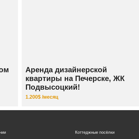
ном
Аренда дизайнерской
квартиры на Печерске, ЖК
Подвысоцкий!
1.200$ /месяц
нии
Коттеджные посёлки