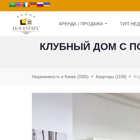
АРЕНДА / ПРОДАЖА
ТИП НЕ
КЛУБНЫЙ ДОМ С П
П
Д
Р
О
О
М
Д
А
Недвижимость в Киеве
(3305)
Квартиры
(1159)
Кл
К
Ж
В
А
А
Р
А
Т
Р
И
Е
Р
Н
А
Д
А