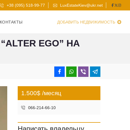
+38 (095) 518-99-77
LuxEstateKiev@ukr.net
КОНТАКТЫ
ДОБАВИТЬ НЕДВИЖИМОСТЬ
“ALTER EGO” НА
1.500$ /месяц
066-214-66-10
Написать владельцу