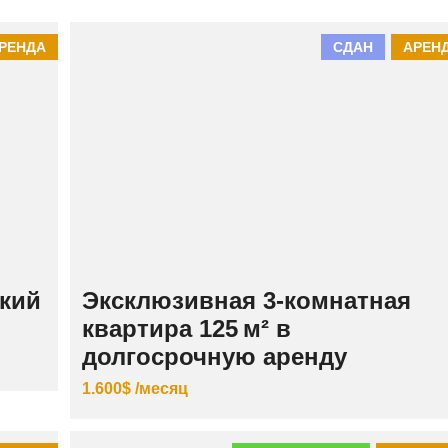
К
И
Й
РЕНДА
СДАН
АРЕН
кий
Эксклюзивная 3‑комнатная
квартира 125 м² в
долгосрочную аренду
1.600$ /месяц