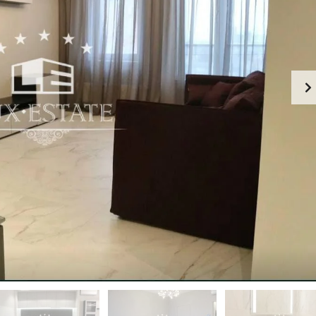
-
К
Й
И
Э
Й
Т
А
П
Ж
Е
Ч
К
Е
А
Р
Ф
С
Е
К
-
И
Р
Й
Е
С
П
Т
О
О
Д
Р
О
А
Л
Н
Ь
С
З
К
Д
И
А
Й
Н
И
Г
Е
О