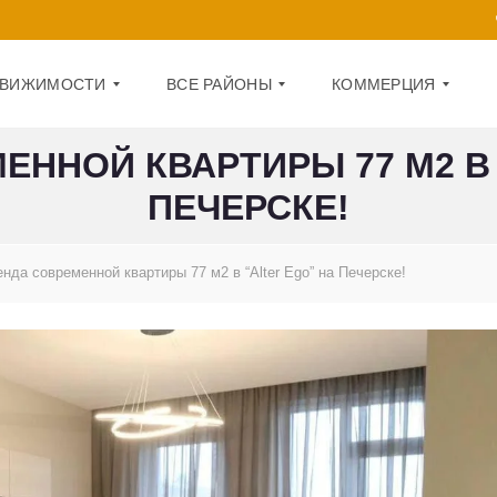
ДВИЖИМОСТИ
ВСЕ РАЙОНЫ
КОММЕРЦИЯ
ЕННОЙ КВАРТИРЫ 77 М2 В 
ПЕЧЕРСКЕ!
Д
О
А
Ф
Р
И
Н
С
И
нда современной квартиры 77 м2 в “Alter Ego” на Печерске!
Ц
П
К
О
И
М
Й
Е
Щ
О
Е
Б
Н
О
И
Л
Е
О
Н
1
С