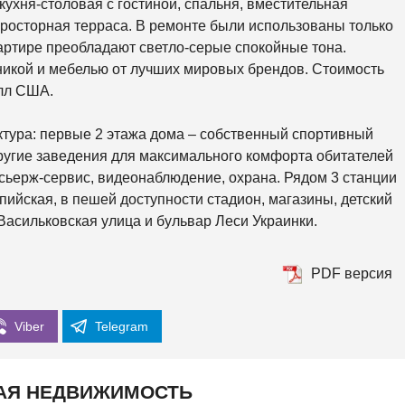
ухня-столовая с гостиной, спальня, вместительная
К
О
 просторная терраса. В ремонте были использованы только
Р
К
артире преобладают светло-серые спокойные тона.
И
икой и мебелью от лучших мировых брендов. Стоимость
олл США.
С
О
Л
ктура: первые 2 этажа дома – собственный спортивный
О
М
 другие заведения для максимального комфорта обитателей
Е
нсьерж-сервис, видеонаблюдение, охрана. Рядом 3 станции
Н
С
ийская, в пешей доступности стадион, магазины, детский
К
Васильковская улица и бульвар Леси Украинки.
И
Й
PDF версия
Ш
Е
В
Ч
Viber
Telegram
Е
Н
К
О
АЯ НЕДВИЖИМОСТЬ
В
С