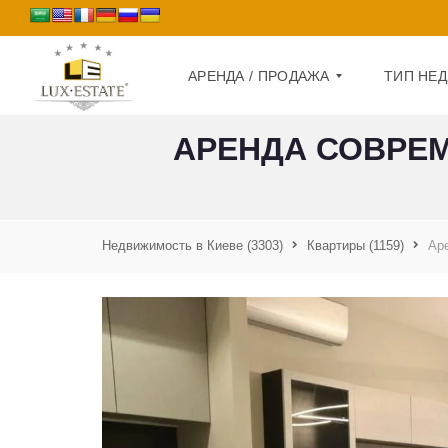
АРЕНДА / ПРОДАЖА
ТИП НЕ
АРЕНДА СОВРЕМ
П
Д
Р
О
О
М
Д
А
Недвижимость в Киеве
(3303)
Квартиры
(1159)
Аре
К
Ж
В
А
А
Р
А
Т
Р
И
Е
Р
Н
А
Д
А