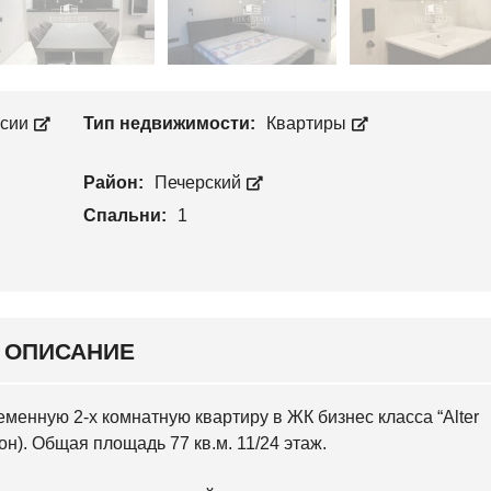
Л
П
О
Р
С
О
Е
И
Е
З
В
В
С
ссии
Тип недвижимости:
Квартиры
О
К
Д
И
С
Й
Т
Район:
Печерский
В
С
О
Спальни:
1
В
Я
Т
О
Ш
И
Н
С
ОПИСАНИЕ
К
И
Й
еменную 2-х комнатную квартиру в ЖК бизнес класса “Alter
н). Общая площадь 77 кв.м. 11/24 этаж.
О
С
О