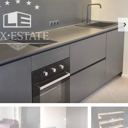
-
К
Й
И
Э
Й
Т
А
П
Ж
Е
Ч
К
Е
А
Р
Ф
С
Е
К
-
И
Р
Й
Е
С
П
Т
О
О
Д
Р
О
А
Л
Н
Ь
С
З
К
Д
И
А
Й
Н
И
Г
Е
О