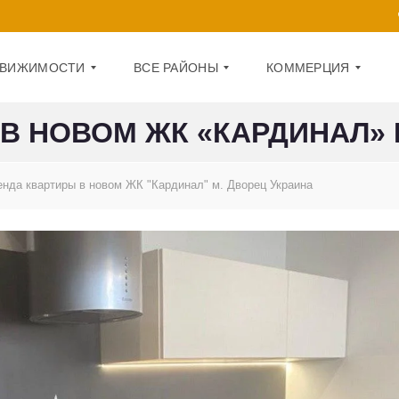
ДВИЖИМОСТИ
ВСЕ РАЙОНЫ
КОММЕРЦИЯ
В НОВОМ ЖК «КАРДИНАЛ» 
Д
О
А
Ф
енда квартиры в новом ЖК "Кардинал" м. Дворец Украина
Р
И
Н
С
И
Ц
П
К
О
И
М
Й
Е
Щ
О
Е
Б
Н
О
И
Л
Е
О
Н
1
С