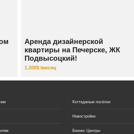
ном
Аренда дизайнерской
квартиры на Печерске, ЖК
Подвысоцкий!
1.200$ /месяц
нии
Коттеджные посёлки
Новостройки
елям
Бизнес Центры