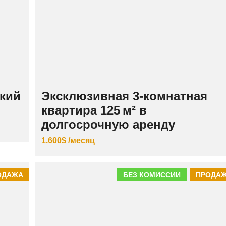
К
И
Й
кий
Эксклюзивная 3‑комнатная
квартира 125 м² в
долгосрочную аренду
1.600$ /месяц
ОДАЖА
БЕЗ КОМИССИИ
ПРОДА