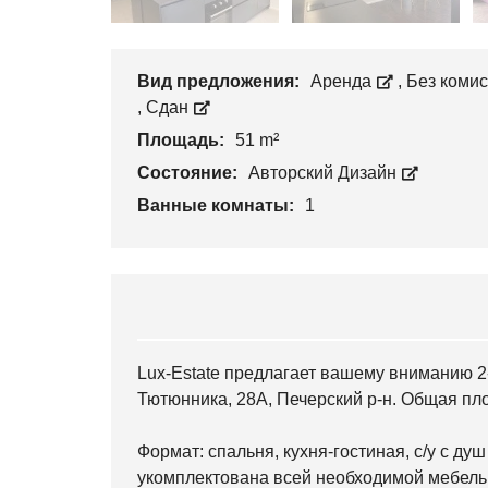
Вид предложения:
Аренда
,
Без коми
,
Сдан
Площадь:
51 m²
Состояние:
Авторский Дизайн
Ванные комнаты:
1
Lux-Estate предлагает вашему вниманию 2
Тютюнника, 28А, Печерский р-н. Общая пло
Формат: спальня, кухня-гостиная, с/у с ду
укомплектована всей необходимой мебелью