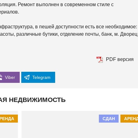
К
оляция. Ремонт выполнен в современном стиле с
О
Р
ериалов.
К
И
фраструктура, в пешей доступности есть все необходимое:
С
асоты, различные бутики, отделение почты, банк, м. Дворец
О
Л
О
М
Е
PDF версия
Н
С
К
И
Viber
Telegram
Й
Ш
АЯ НЕДВИЖИМОСТЬ
Е
В
Ч
Е
Н
РЕНДА
СДАН
АРЕН
К
О
В
С