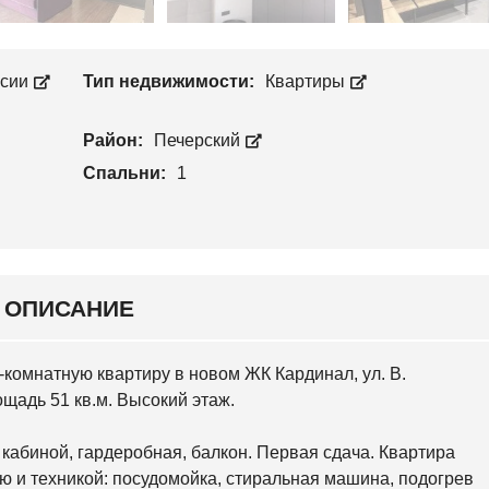
Л
П
О
Р
С
О
Е
И
Е
ссии
Тип недвижимости:
Квартиры
З
В
В
С
О
К
Район:
Печерский
Д
И
С
Й
Спальни:
1
Т
В
С
О
В
Я
Т
О
Ш
ОПИСАНИЕ
И
Н
С
К
-комнатную квартиру в новом ЖК Кардинал, ул. В.
И
Й
щадь 51 кв.м. Высокий этаж.
О
ш кабиной, гардеробная, балкон. Первая сдача. Квартира
С
О
 и техникой: посудомойка, стиральная машина, подогрев